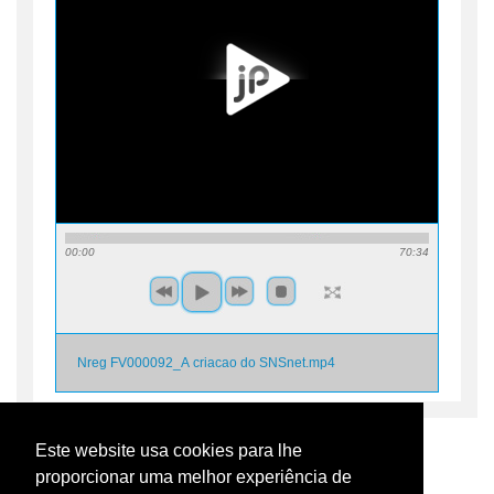
00:00
70:34
Nreg FV000092_A criacao do SNSnet.mp4
Este website usa cookies para lhe
proporcionar uma melhor experiência de
Voltar