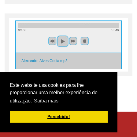
00:00
63:48
Alexandre Alves Costa.mp3
Este website usa cookies para lhe
proporcionar uma melhor experiência de
Voltar
utilização.
Saiba mais
Percebido!
Centro de Documentação 25 de Abril © 2017