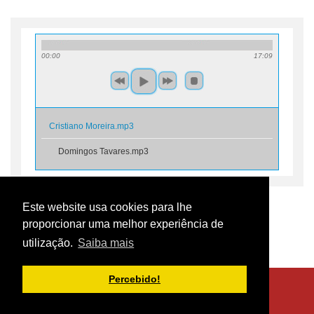
00:00
17:09
Cristiano Moreira.mp3
Domingos Tavares.mp3
Este website usa cookies para lhe
proporcionar uma melhor experiência de
Voltar
utilização.
Saiba mais
Percebido!
Centro de Documentação 25 de Abril © 2017